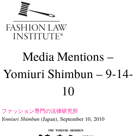
Me
Media Mentions –
Yomiuri Shimbun – 9-14-
10
ファッション専門の法律研究所
Yomiuri Shimbun
(Japan), September 10, 2010